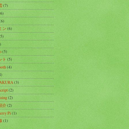
図
(7)
(6)
(6)
ミン
(6)
(5)
)
o
(5)
ント
(5)
ooth
(4)
4)
SAKURA
(3)
cript
(2)
ssing
(2)
紹介
(2)
erry Pi
(1)
線
(1)