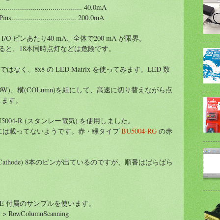
...................................... 40.0mA
............................... 200.0mA
O ピンあたり40 mA、全体で200 mA が限界。
とすると、18本同時点灯などは危険です。
個 ではなく、8x8 の LED Matrix を使ってみます。LED 数
OW)、横(COLumn)を組にして、高速に切り替えながら点
します。
5004-R (スタンレー電気) を使用しました。
販には載ってないようです。赤・緑タイプ
BU5004-RG
の赤
OW (Cathode) 8本のピンが出ているのですが、順番はばらばら
 IDE 付属のサンプルを使います。
ay > RowColumnScanning