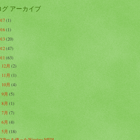
ログ アーカイブ
017
(1)
016
(1)
013
(20)
012
(47)
011
(63)
12月
(2)
►
11月
(1)
►
10月
(4)
►
9月
(5)
►
8月
(1)
►
7月
(7)
►
6月
(4)
►
5月
(18)
▼
XBee を使ったWireless MIDI