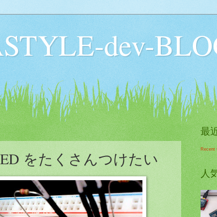
STYLE-dev-BLO
最
Recent
 に LED をたくさんつけたい
人