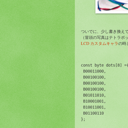
ついでに、少し書き換え
（冒頭の写真はテトラポ
LCD カスタムキャラ
の時
const byte dots[8] =
 B00011000,
 B00100100,
 B00100100,
 B00100100,
 B01011010,
 B10001001,
 B10011001,
 B01100110 
};