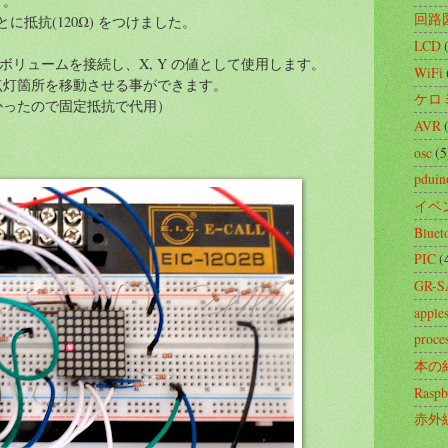
う。
回路
に抵抗(120Ω) をつけました。
LCD
 にボリュームを接続し、X, Y の値として使用します。
WiFi
点灯箇所を移動させる事ができます。
ケロ
かったので固定抵抗で代用）
AVR
osc
(5
pduin
イベ
Bluet
PIC
(
GR-
apples
proce
本の
Raspb
赤外