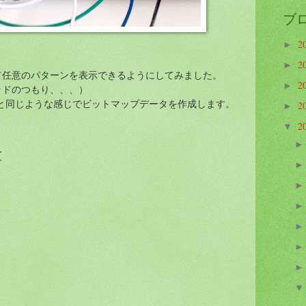
ブ
2
►
2
►
て任意のパターンを表示できるようにしてみました。
2
►
ッドのつもり、、、）
と同じような感じでビットマップデータを作成します。
2
►
2
▼
{