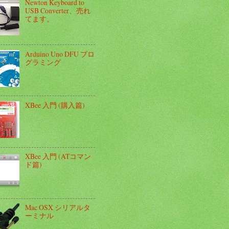
Newton Keyboard to
USB Converter、売れ
てます。
Arduino Uno DFU プロ
グラミング
XBee 入門 (購入篇)
XBee 入門 (ATコマン
ド篇)
Mac OSX シリアルタ
ーミナル