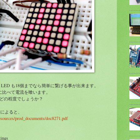
LED も18個までなら簡単に繋げる事が出来ます。
チに比べて電流を喰います。
力はどの程度でしょうか？
様書によると、
esources/prod_documents/doc8271.pdf
ings