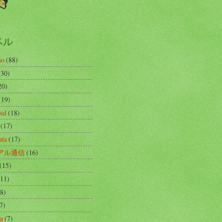
ベル
no
(88)
(30)
20)
(19)
id
(18)
(17)
ata
(17)
アル通信
(16)
(15)
(11)
(8)
7)
ta
(7)