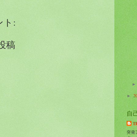
ント:
投稿
2
►
自
T
突発ア