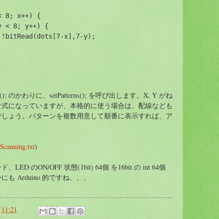
< 8; x++) {
y < 8; y++) {
 !bitRead(dots[7-x],7-y);
ors(); のかわりに、setPatterns(); を呼び出します。X, Y がね
な式になっていますが、本格的に使う場合は、配線なども
でしょう。パターンを複数用意して順番に表示すれば、ア
。
canning.txt
)
のON/OFF 状態(1bit) 64個 を16bit の int 64個
 Arduino 的ですね、、、
:
11:21