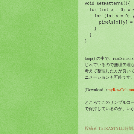
void setPatterns(){
  for (int x = 0; x 
    for (int y = 0; 
      pixels[x][y] =
    }
  }
}
loop() の中で、readSens
じれているので無理矢理
考えて整理した方が良い
ニメーションも可能です
(Download→
myRowColumnS
ところでこのサンプルコード、LED 
で保持しているのが、いかにも
投稿者
TETRASTYLE
時刻