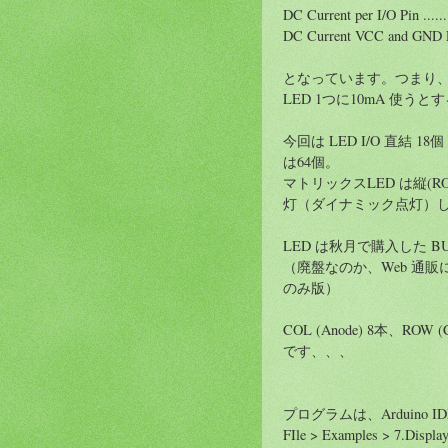
DC Current per I/O Pin ..........
DC Current VCC and GND Pins..
となっています。つまり、I/
LED 1つに10mA 使う
今回は LED I/O 直結 18
は64個。
マトリックスLED は縦(R
灯（ダイナミック点灯）
LED は秋月で購入した BU
（廃盤なのか、Web 通
のみ版）
COL (Anode) 8本、R
です、、、
プログラムは、Arduino
FIle > Examples > 7.Displ