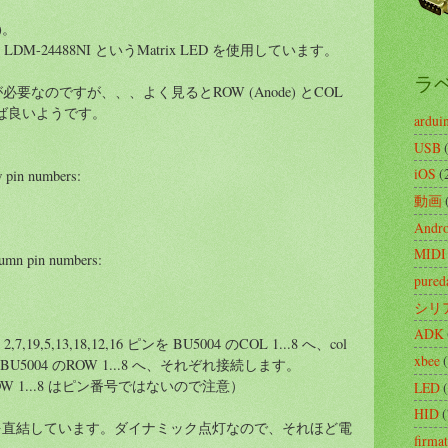
)。
DM-24488NI というMatrix LED を使用しています。
ラ
要なのですが、、、よく見るとROW (Anode) とCOL
すれば良いようです。
ardui
USB
iOS
(
w pin numbers:
動画
Andro
MIDI
olumn pin numbers:
pured
シリ
ADK
9,5,13,18,12,16 ピンを BU5004 のCOL 1...8 へ、col
xbee
9 ピンをBU5004 のROW 1...8 へ、それぞれ接続します。
8, ROW 1...8 はピン番号ではないので注意）
LED
HID
(
O を直結しています。ダイナミック点灯なので、それほど電
firma