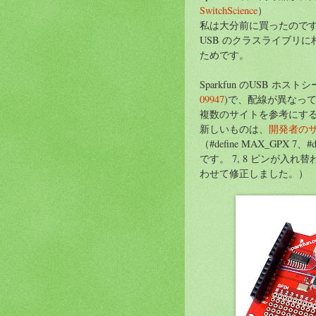
SwitchScience
）
私は大分前に買ったので
USB のクラスライブリ
ためです。
Sparkfun のUSB ホ
09947
)で、配線が異なっ
複数のサイトを参考にす
新しいものは、
開発者の
（#define MAX_GPX 
です。 7, 8 ピンが入
わせて修正しました。）