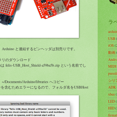
ラ
ardui
USB
iOS
(
。Arduino と連結するピンヘッダは別売りです。
動画
Andro
イブラリのダウンロード
s-USB_Host_Shield-a59ba5b.zip という名前でし
MIDI
pured
シリ
uments/Arduino/libraries へコピー
を含むためエラーになるので、フォルダ名をUSBHost
ADK
xbee
LED
HID
(
firma