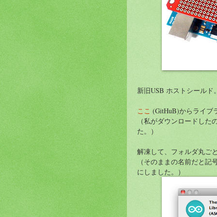
新旧USB ホストシールド
ここ
(GitHuB)からラ
（私がダウンロードしたのは feli
た。）
解凍して、フォルダ丸ごと ~/Doc
（そのままの名前だと記号
にしました。）