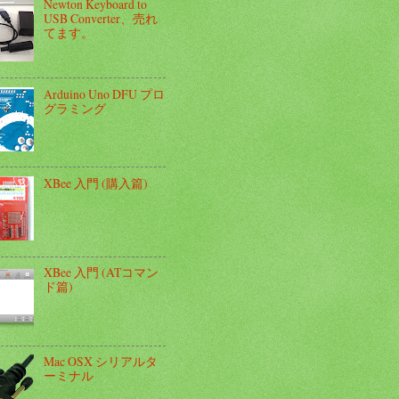
Newton Keyboard to
USB Converter、売れ
てます。
Arduino Uno DFU プロ
グラミング
XBee 入門 (購入篇)
XBee 入門 (ATコマン
ド篇)
Mac OSX シリアルタ
ーミナル