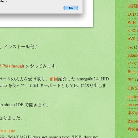
回路
LCD
WiFi
ケロ
AVR
動して、インストール完了
osc
(5
pduin
イベ
 Passthrough
をやってみます。
Bluet
ーボードの入力を受け取り、
前回
紹介した atmega8u2を HID
PIC
(
o Uno を使って、USB キーボードとしてPC に送り出しま
GR-
apples
proce
de をArduino IDE で開きます。
本の
になりました。
Raspb
赤外
e a type
21E' does not name a type, 'USB' dose not