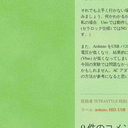
それでも上手く行かない場合は E
みましょう。何かわかる
私の場合、Uno では動作
(セラロック仕様) ではNG
す。）
また、Arduino をUS
電圧が低くなり、結果的にU
(Vbas) が低くなってし
今回の実験では問題なか
かもしれません。AC アダプ
の方法が参考になると思
投稿者
TETRASTYLE
時刻
ラベル:
arduino
,
HID
,
USB
0 件のコメ