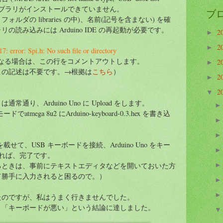
、上記ライブラリがインストールできていません。
ブ
 フォルダの libraries の中)、名前(記号を含まない) を確
読み込みには Arduino IDE の再起動が必要です。
2
►
2
►
: error: Spi.h: No such file or directory
 でerror になる場合は、この行をコメントアウトします。
2
►
この記述は不要です。→根拠は
こちら
）
2
►
2
▼
通り、Arduino Uno に Upload をします。
ドでatmega 8u2 にArduino-keyboard-0.3.hex を書き込
載せて、USB キーボードを接続、Arduino Uno をキー
すれば、完了です。
るときは、事前にテキストエディタなどを開いておいた方
て勝手に入力されると困るので。）
たのですが、私はうまく行きませんでした。
、「キーボードが悪い」という結論に達しました。