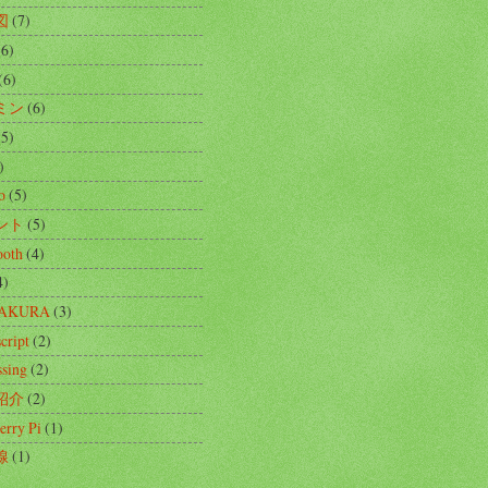
図
(7)
(6)
(6)
ミン
(6)
(5)
)
o
(5)
ント
(5)
ooth
(4)
4)
SAKURA
(3)
cript
(2)
ssing
(2)
紹介
(2)
erry Pi
(1)
線
(1)