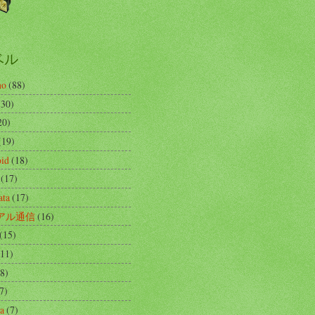
ベル
no
(88)
(30)
20)
(19)
id
(18)
(17)
ata
(17)
アル通信
(16)
(15)
(11)
(8)
7)
ta
(7)