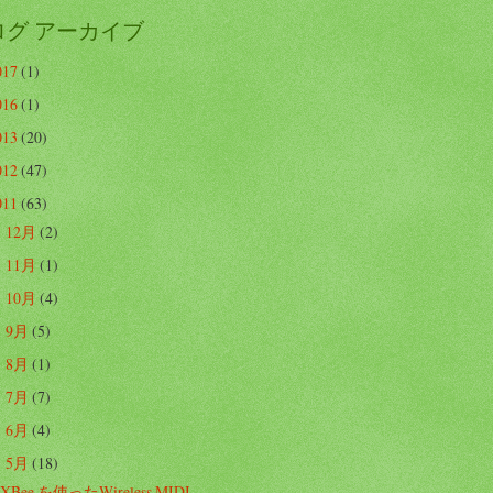
ログ アーカイブ
017
(1)
016
(1)
013
(20)
012
(47)
011
(63)
12月
(2)
►
11月
(1)
►
10月
(4)
►
9月
(5)
►
8月
(1)
►
7月
(7)
►
6月
(4)
►
5月
(18)
▼
XBee を使ったWireless MIDI