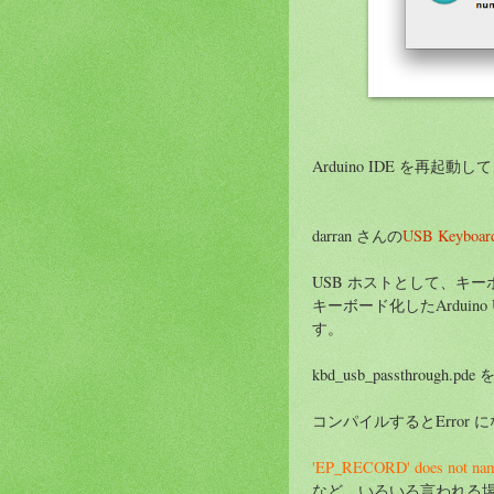
Arduino IDE を再起
darran さんの
USB Keyboard
USB ホストとして、キ
キーボード化したArduin
す。
kbd_usb_passthrough.p
コンパイルするとError 
'EP_RECORD' does not nam
など、いろいろ言われる場合 ('MAX34