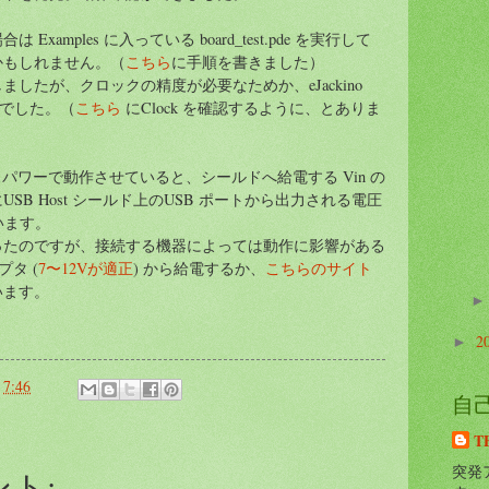
xamples に入っている board_test.pde を実行して
かもしれません。（
こちら
に手順を書きました）
しましたが、クロックの精度が必要なためか、eJackino
 でした。（
こちら
にClock を確認するように、とありま
B バスパワーで動作させていると、シールドへ給電する Vin の
SB Host シールド上のUSB ポートから出力される電圧
まいます。
ったのですが、接続する機器によっては動作に影響がある
タ (
7〜12Vが適正
) から給電するか、
こちらのサイト
います。
2
►
:
7:46
自
T
突発ア
ント: