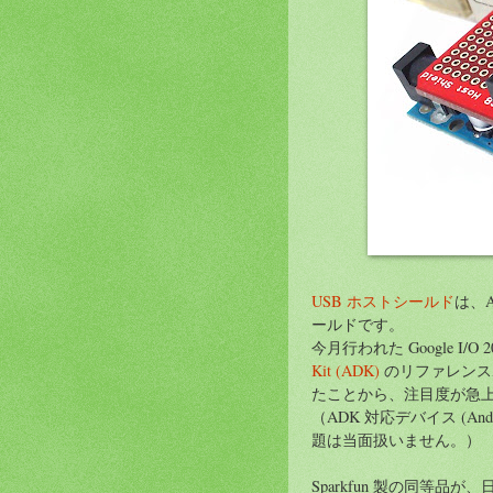
USB ホストシールド
は、A
ールドです。
今月行われた Google I/O
Kit (ADK)
のリファレンスボード
たことから、注目度が急
（ADK 対応デバイス (And
題は当面扱いません。）
Sparkfun 製の同等