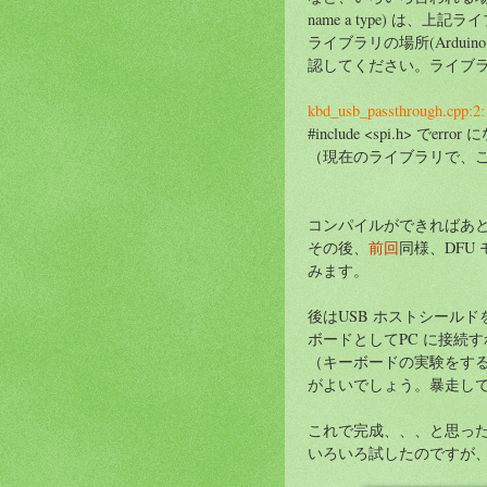
name a type) は
ライブラリの場所(Arduino
認してください。ライブラリの
kbd_usb_passthrough.cpp:2:17
#include <spi.h>
（現在のライブラリで、
コンパイルができればあとは通常
その後、
前回
同様、DFU モー
みます。
後はUSB ホストシールドを
ボードとしてPC に接続
（キーボードの実験をす
がよいでしょう。暴走し
これで完成、、、と思っ
いろいろ試したのですが