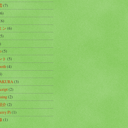
図
(7)
(6)
(6)
ミン
(6)
(5)
)
o
(5)
ント
(5)
ooth
(4)
4)
SAKURA
(3)
cript
(2)
ssing
(2)
紹介
(2)
erry Pi
(1)
線
(1)