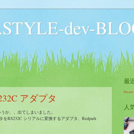
STYLE-dev-BLO
最
Recent
RS232C アダプタ
人
いうか、、出てしまいました。
 コネクタをRS232C シリアルに変換するアダプタ、Redpark
。