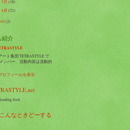
5月
(18)
►
4月
(21)
►
010
(2)
己紹介
ETRASTYLE
ート集団 TETRASTYLE で
 メンバー、活動内容は流動的
。
プロフィールを表示
RASTYLE.net
loading feed.
C こんなときどーする
？