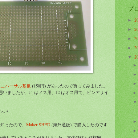
ブ
2
►
2
►
2
►
2
►
2
▼
のユニバーサル基板
(150円) があったので買ってみました。
いましたが、J1 はメス用、J2 はオス用で、ピンアサイ
。
方へ＊
で知ったので、
Maker SHED
(海外通販) で購入したのです
販売しているところがありました。本体価格も結構安