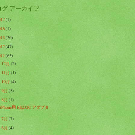
ログ アーカイブ
017
(1)
016
(1)
013
(20)
012
(47)
011
(63)
12月
(2)
►
11月
(1)
►
10月
(4)
►
9月
(5)
►
8月
(1)
▼
iPhone用 RS232C アダプタ
7月
(7)
►
6月
(4)
►