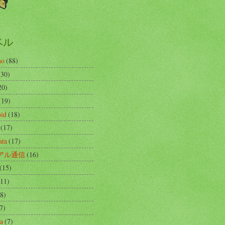
ベル
no
(88)
(30)
20)
(19)
id
(18)
(17)
ata
(17)
アル通信
(16)
(15)
(11)
(8)
7)
ta
(7)