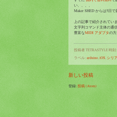
い、、、、
Maker SHED からは5日
上の記事で紹介されてい
文字列コマンド主体の通
豊富な
MIDI アダプタ
の方
投稿者
TETRASTYLE
時刻
ラベル:
arduino
,
iOS
,
シリ
新しい投稿
登録:
投稿 (Atom)