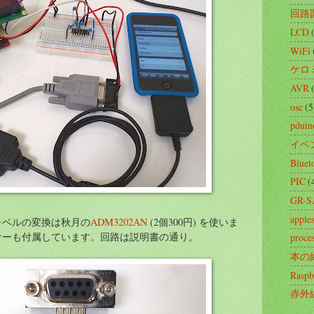
回路
LCD
WiFi
ケロ
AVR
osc
(5
pduin
イベ
Bluet
PIC
(
GR-
apples
ックレベルの変換は秋月の
ADM3202AN
(2個300円) を使いま
サーも付属しています。回路は説明書の通り。
proce
本の
Raspb
赤外