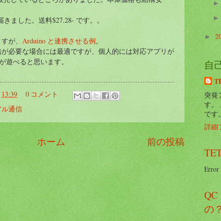
で届きました。送料$27.28- です。。
2
►
ますが、
Arduino と連携させる例
。
信が必要な場合には最適ですが、個人的には対応アプリが
が遊べると思います。
自
T
:
13:39
0 コメント
突発ア
す。
アル通信
です
詳細
ホーム
前の投稿
TET
Error 
Q
の