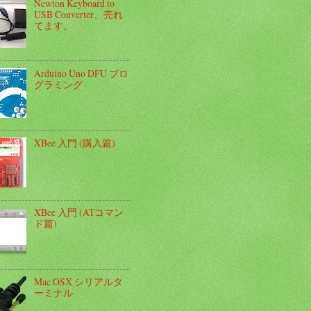
Newton Keyboard to
USB Converter、売れ
てます。
Arduino Uno DFU プロ
グラミング
XBee 入門 (購入篇)
XBee 入門 (ATコマン
ド篇)
Mac OSX シリアルタ
ーミナル