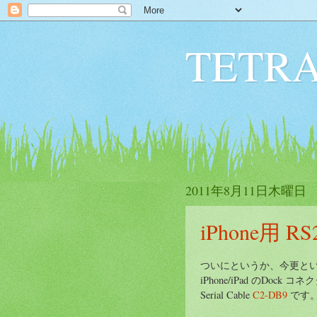
TETRA
2011年8月11日木曜日
iPhone用 
ついにというか、今更と
iPhone/iPad のDock
Serial Cable
C2-DB9
です