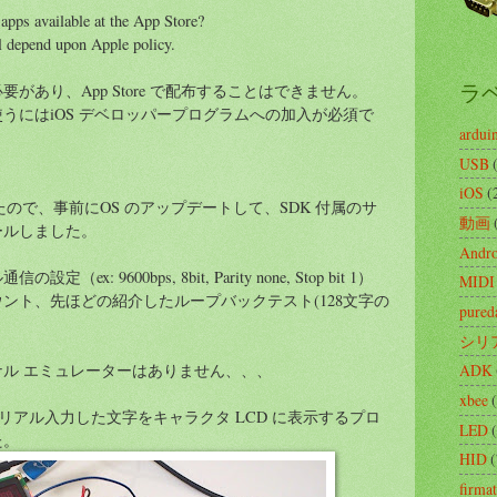
apps available at the App Store?
ll depend upon Apple policy.
ラ
があり、App Store で配布することはできません。
うにはiOS デベロッパープログラムへの加入が必須で
ardui
USB
iOS
(
応だったので、事前にOS のアップデートして、SDK 付属のサ
動画
ールしました。
Andro
: 9600bps, 8bit, Parity none, Stop bit 1）
MIDI
ント、先ほどの紹介したループバックテスト(128文字の
pured
。
シリ
ル エミュレーターはありません、、、
ADK
xbee
 でシリアル入力した文字をキャラクタ LCD に表示するプロ
LED
た。
HID
(
firma