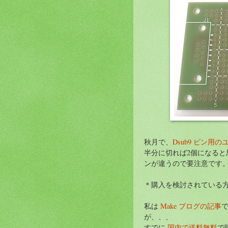
秋月で、
Dsub9 ピン用
半分に切れば2個になると思
ンが違うので要注意です
＊購入を検討されている
私は
Make ブログの記事
が、、、
すでに
国内で送料無料
で