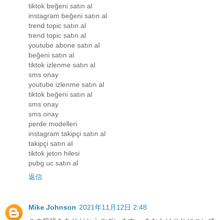
tiktok beğeni satın al
instagram beğeni satın al
trend topic satın al
trend topic satın al
youtube abone satın al
beğeni satın al
tiktok izlenme satın al
sms onay
youtube izlenme satın al
tiktok beğeni satın al
sms onay
sms onay
perde modelleri
instagram takipçi satın al
takipçi satın al
tiktok jeton hilesi
pubg uc satın al
返信
Mike Johnson
2021年11月12日 2:48