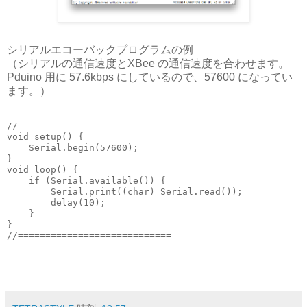
シリアルエコーバックプログラムの例
（シリアルの通信速度とXBee の通信速度を合わせます。
Pduino 用に 57.6kbps にしているので、57600 になってい
ます。）
//============================
void setup() {
    Serial.begin(57600);
}
void loop() {
    if (Serial.available()) {
        Serial.print((char) Serial.read());
        delay(10);
    }
}
//============================