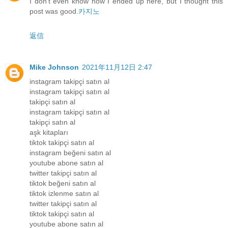
I don’t even know how I ended up here, but I thought this
post was good.
카지노
返信
Mike Johnson
2021年11月12日 2:47
instagram takipçi satın al
instagram takipçi satın al
takipçi satın al
instagram takipçi satın al
takipçi satın al
aşk kitapları
tiktok takipçi satın al
instagram beğeni satın al
youtube abone satın al
twitter takipçi satın al
tiktok beğeni satın al
tiktok izlenme satın al
twitter takipçi satın al
tiktok takipçi satın al
youtube abone satın al