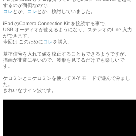
するのが面倒なので、
コレ
とか、
コレ
とか、検討していました。
iPad のCamera Connection Kit を接続する事で、
USB オーディオが使えるようになり、ステレオのLine 入力
ができます。
今回は このために
コレ
を購入。
基準信号を入れて値を校正することもできるようですが、
描画が非常に早いので、波形を見てるだけでも楽しいで
す。
ケロミンとコケロミンを使って X-Y モードで遊んでみまし
た。
きれいなサイン波です。