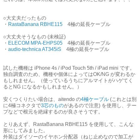
○大丈夫だったもの
・
RastaBanana RBHE115
4極の延長ケーブル
○大丈夫そうなもの (未検証)
・
ELECOM MPA-EHPS05
4極の延長ケーブル
・
audio-technica AT345iS
4極の延長ケーブル
試した機種は iPhone 4s / iPod Touch 5th / iPad mini です。
独自調査のため、機種や個体によってはOK/NG が変わるか
もしれません。（使っているうちにアルマイトがハゲてく
るとNG になるかもしれません。）
安くつくりたい場合は、aitendo の
4極ケーブル
(これとは別
に4極コネクタで
3芯のもの
があるので注意) を使用し、テー
プなどで根元を絶縁するのが良さそうです。
とりあえず、RastaBanana RBHE115 を使用して、こんな
形にしてみました。
外装はダイソーのイヤホン分配器（ねじ止めなので加工が