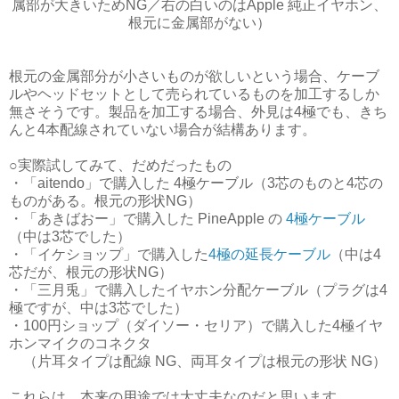
属部が大きいためNG／右の白いのはApple 純正イヤホン、
根元に金属部がない）
根元の金属部分が小さいものが欲しいという場合、ケーブ
ルやヘッドセットとして売られているものを加工するしか
無さそうです。製品を加工する場合、外見は4極でも、きち
んと4本配線されていない場合が結構あります。
○実際試してみて、だめだったもの
・「aitendo」で購入した 4極ケーブル（3芯のものと4芯の
ものがある。根元の形状NG）
・「あきばおー」で購入した PineApple の
4極ケーブル
（中は3芯でした）
・「イケショップ」で購入した
4極の延長ケーブル
（中は4
芯だが、根元の形状NG）
・「三月兎」で購入したイヤホン分配ケーブル（プラグは4
極ですが、中は3芯でした）
・100円ショップ（ダイソー・セリア）で購入した4極イヤ
ホンマイクのコネクタ
（片耳タイプは配線 NG、両耳タイプは根元の形状 NG）
これらは、本来の用途では大丈夫なのだと思います、、、