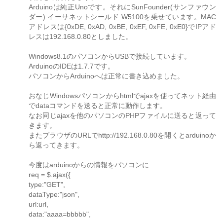
Arduinoは純正Unoです。それにSunFounder(サンファウン
ダー) イーサネットシールド W5100を乗せています。MAC
アドレスは{0xDE, 0xAD, 0xBE, 0xEF, 0xFE, 0xE0}でIPアド
レスは192.168.0.80としました。
Windows8.1のパソコンからUSBで接続しています。
ArduinoのIDEは1.7.7です。
パソコンからArduinoへは正常に書き込めました。
おなじWindowsパソコンからhtmlでajaxを使ってネット経由
でdataコマンドを送ると正常に動作します。
なお同じajaxを他のパソコンのPHPファイルに送ると返って
きます。
またブラウザのURLでhttp://192.168.0.80を開くとarduinoか
ら返ってきます。
今度はarduinoからの情報をパソコンに
req = $.ajax({
type:"GET",
dataType:"json",
url:url,
data:"aaaa=bbbbb",