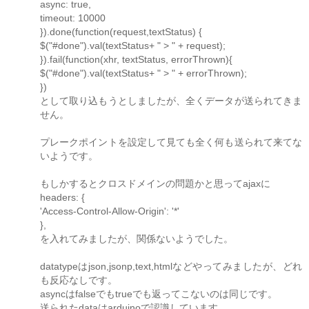
async: true,
timeout: 10000
}).done(function(request,textStatus) {
$("#done").val(textStatus+ " > " + request);
}).fail(function(xhr, textStatus, errorThrown){
$("#done").val(textStatus+ " > " + errorThrown);
})
として取り込もうとしましたが、全くデータが送られてきま
せん。
プレークポイントを設定して見ても全く何も送られて来てな
いようです。
もしかするとクロスドメインの問題かと思ってajaxに
headers: {
'Access-Control-Allow-Origin': '*'
},
を入れてみましたが、関係ないようでした。
datatypeはjson,jsonp,text,htmlなどやってみましたが、どれ
も反応なしです。
asyncはfalseでもtrueでも返ってこないのは同じです。
送られたdataはarduinoで認識しています。