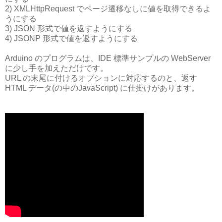
2) XMLHttpRequest でページ遷移なしに値を取得できるよ
うにする
3) JSON 形式で値を返すようにする
4) JSONP 形式で値を返すようにする
Arduino のプログラムは、IDE 標準サンプルの WebServer
に少し手を加えただけです。
URL の末尾に付けるオプションに対応するのと、返す
HTML データ(の中のJavaScript) に仕掛けがあります。