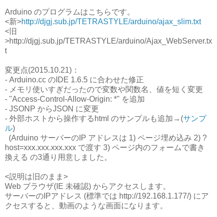
Arduino のプログラムはこちらです。
<新>
http://djgj.sub.jp/TETRASTYLE/arduino/ajax_slim.txt
<旧
>http://djgj.sub.jp/TETRASTYLE/arduino/Ajax_WebServer.tx
t
変更点(2015.10.21)：
- Arduino.cc のIDE 1.6.5 に合わせた修正
- メモリ使いすぎだったので変数や関数名、値を短く変更
- "Access-Control-Allow-Origin: *" を追加
- JSONP からJSON に変更
- 外部ホストから操作するhtml のサンプルも追加→(
サンプ
ル
)
(Arduino サーバーのIP アドレスは 1) ページ埋め込み 2) ?
host=xxx.xxx.xxx.xxx で渡す 3) ページ内のフォームで書き
換える の3通り用意しました。
<説明は旧のまま>
Web ブラウザ(IE 未確認) からアクセスします。
サーバーのIPアドレス (標準では http://192.168.1.177/) にア
クセスすると、動画のような画面になります。